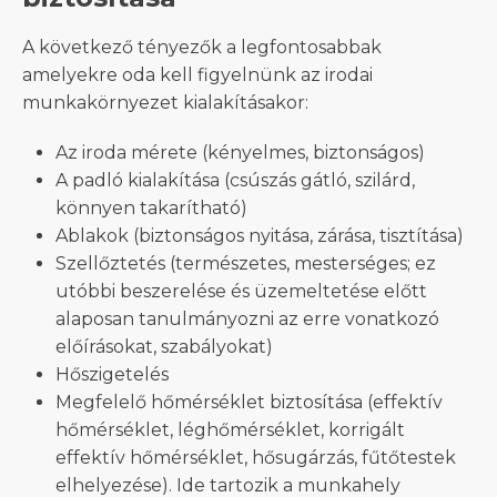
A következő tényezők a legfontosabbak
amelyekre oda kell figyelnünk az irodai
munkakörnyezet kialakításakor:
Az iroda mérete (kényelmes, biztonságos)
A padló kialakítása (csúszás gátló, szilárd,
könnyen takarítható)
Ablakok (biztonságos nyitása, zárása, tisztítása)
Szellőztetés (természetes, mesterséges; ez
utóbbi beszerelése és üzemeltetése előtt
alaposan tanulmányozni az erre vonatkozó
előírásokat, szabályokat)
Hőszigetelés
Megfelelő hőmérséklet biztosítása (effektív
hőmérséklet, léghőmérséklet, korrigált
effektív hőmérséklet, hősugárzás, fűtőtestek
elhelyezése). Ide tartozik a munkahely