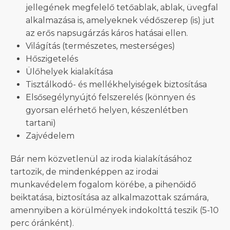
jellegének megfelelő tetőablak, ablak, üvegfal
alkalmazása is, amelyeknek védőszerep (is) jut
az erős napsugárzás káros hatásai ellen.
Világítás (természetes, mesterséges)
Hőszigetelés
Ülőhelyek kialakítása
Tisztálkodó- és mellékhelyiségek biztosítása
Elsősegélynyújtó felszerelés (könnyen és
gyorsan elérhető helyen, készenlétben
tartani)
Zajvédelem
Bár nem közvetlenül az iroda kialakításához
tartozik, de mindenképpen az irodai
munkavédelem fogalom körébe, a pihenőidő
beiktatása, biztosítása az alkalmazottak számára,
amennyiben a körülmények indokolttá teszik (5-10
perc óránként).