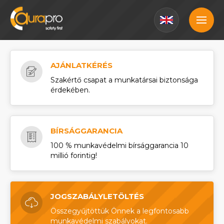
AJÁNLATKÉRÉS
Szakértő csapat a munkatársai biztonsága
érdekében.
BÍRSÁGGARANCIA
100 % munkavédelmi bírsággarancia 10
millió forintig!
JOGSZABÁLYLETÖLTÉS
Összegyűjtöttük Önnek a legfontosabb
munkavédelmi szabályokat.