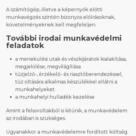
A számítógép, illetve a képernyők előtti
munkavégzés szintén bizonyos előírásoknak,
követelményeknek kell megfeleljen.
További irodai munkavédelmi
feladatok
a menekülési utak és vészkijáratok kialakítása,
megjelölése, megvilágítása
tűzjelző-, érzékelő- és riasztóberendezéssel,
tűz oltására alkalmas készülékkel ellátni a
munkahelyeket.
a munkahelyi hulladék kezelése
Amint a felsoroltakból is kitűnik, a munkavédelem
az irodában is szükséges.
Ugyanakkor a munkavédelemre fordított költség