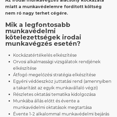
Az irodai munkavégzés alacsony kockázata
miatt a munkavédelemre fordított költség
nem ró nagy terhet cégére.
Mik a legfontosabb
munkavédelmi
kötelezettségek irodai
munkavégzés esetén?
Kockázatértékelés elkészítése
Orvosi alkalmassági vizsgálatok rendjének
elkészítése
Átfogó megelőzési stratégia elkészítése
Egyéni védőeszköz juttatási rend (amennyiben
a takarítást az egyik munkavállaló végzi)
Részletes oktatási tematika kidolgozása
Munkába állás előtt és évente a
munkavédelmi oktatások megtartása
Évente 1-2 alkalommal munkavédelmi bejárás