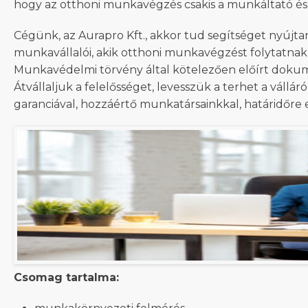
hogy az otthoni munkavégzés csakis a munkáltató é
Cégünk, az Aurapro Kft., akkor tud segítséget nyújta
munkavállalói, akik otthoni munkavégzést folytatna
Munkavédelmi törvény által kötelezően előírt dokume
Átvállaljuk a felelősséget, levesszük a terhet a vállár
garanciával, hozzáértő munkatársainkkal, határidőre 
Csomag tartalma: