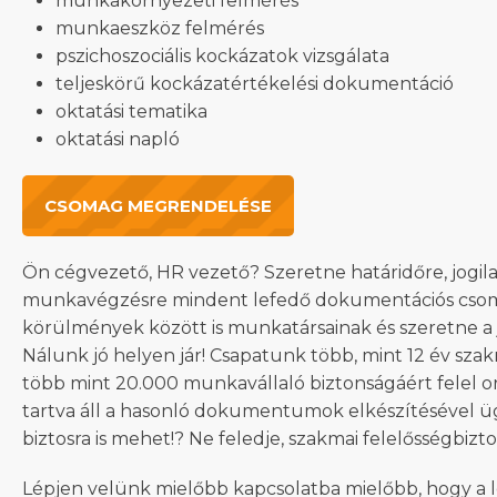
munkakörnyezeti felmérés
munkaeszköz felmérés
pszichoszociális kockázatok vizsgálata
teljeskörű kockázatértékelési dokumentáció
oktatási tematika
oktatási napló
CSOMAG MEGRENDELÉSE
Ön cégvezető, HR vezető? Szeretne határidőre, jogila
munkavégzésre mindent lefedő dokumentációs csom
körülmények között is munkatársainak és szeretne a
Nálunk jó helyen jár! Csapatunk több, mint 12 év szak
több mint 20.000 munkavállaló biztonságáért felel o
tartva áll a hasonló dokumentumok elkészítésével üg
biztosra is mehet!? Ne feledje, szakmai felelősségbizto
Lépjen velünk mielőbb kapcsolatba mielőbb, hogy a l