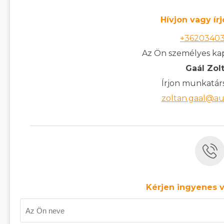
Hívjon vagy ír
+3620340
Az Ön személyes kap
Gaál Zol
Írjon munkatár
zoltan.gaal@au
Kérjen ingyenes v