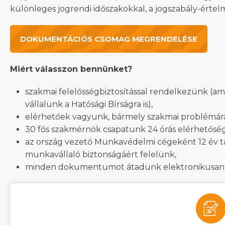
különleges jogrendi időszakokkal, a jogszabály-értel
DOKUMENTÁCIÓS CSOMAG MEGRENDELÉSE
Miért válasszon bennünket?
szakmai felelősségbiztosítással rendelkezünk (ame
vállalunk a Hatósági Bírságra is),
elérhetőek vagyunk, bármely szakmai problémára 
30 fős szakmérnök csapatunk 24 órás elérhetőség
az ország vezető Munkavédelmi cégeként 12 év t
munkavállaló biztonságáért felelünk,
minden dokumentumot átadunk elektronikusan é