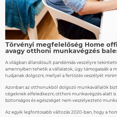
Törvényi megfelelőség Home off
avagy otthoni munkavégzés bal
A világban állandósult pandémiás veszélyre tekintettel
amennyiben tehetik a vállalatok, úgy támogassák a m
tudjanak dolgozni, mellyel a fertőzés veszélyét minima
Azonban az otthonukból dolgozó munkavállalók bizt
cégeknek elfeledkezni, otthoni munkavégzés alatt is
biztonságos és egészséget nem veszélyeztető munkav
Az egyik legfontosabb változás 2020-ban, hogy a hom