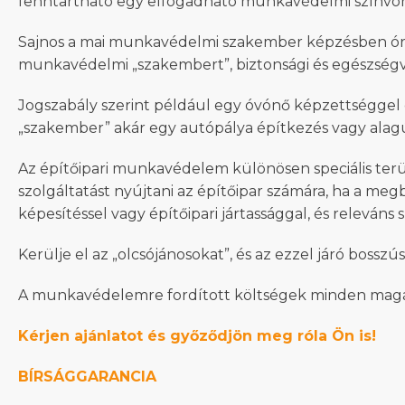
fenntartható egy elfogadható munkavédelmi színvon
Sajnos a mai munkavédelmi szakember képzésben óriás
munkavédelmi „szakembert”, biztonsági és egészség
Jogszabály szerint például egy óvónő képzettséggel
„szakember” akár egy autópálya építkezés vagy alagút
Az építőipari munkavédelem különösen speciális ter
szolgáltatást nyújtani az építőipar számára, ha a m
képesítéssel vagy építőipari jártassággal, és releváns
Kerülje el az „olcsójánosokat”, és az ezzel járó bossz
A munkavédelemre fordított költségek minden magára 
Kérjen ajánlatot és győződjön meg róla Ön is!
BÍRSÁGGARANCIA