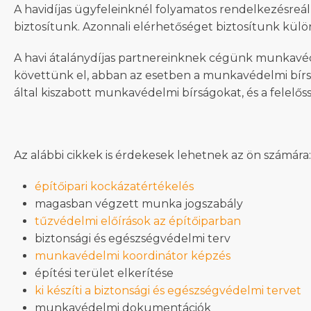
A havidíjas ügyfeleinknél folyamatos rendelkezésreál
biztosítunk. Azonnali elérhetőséget biztosítunk kül
A havi átalánydíjas partnereinknek cégünk munkavé
követtünk el, abban az esetben a munkavédelmi bírság
által kiszabott munkavédelmi bírságokat, és a felelőss
Az alábbi cikkek is érdekesek lehetnek az ön számára:
építőipari kockázatértékelés
magasban végzett munka jogszabály
tűzvédelmi előírások az építőiparban
biztonsági és egészségvédelmi terv
munkavédelmi koordinátor képzés
építési terület elkerítése
ki készíti a biztonsági és egészségvédelmi tervet
munkavédelmi dokumentációk