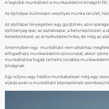
A legtöbb munkáltató a munkavédelmi bírságtól fél,
Az építőipar különösen veszélyes munka terület, his
Az építőipar lényegében egy gyűjtőnév, azon iparágak
építőanyag-ipar, az asztalosipar, a betonépítészet, a 
belsőépítészet, az árnyékolástechnika, de még az alpi
Amennyiben egy munkáltató nem alkalmaz megfelelő s
elfogadható munkavédelmi színvonalat, akkor szinte b
munkáltatóra fogják terhelni, továbbá munkavédelmi
bírságnak.
Egy súlyos vagy halálos munkabaleset még egy viszonyl
eljárás során a munkáltató képviselőinek szembesülni