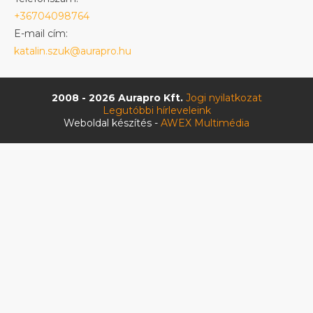
+36704098764
E-mail cím:
katalin.szuk@aurapro.hu
2008 - 2026 Aurapro Kft.
Jogi nyilatkozat
Legutóbbi hírleveleink
Weboldal készítés -
AWEX Multimédia