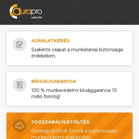
AJÁNLATKÉRÉS
Szakértő csapat a munkatársai biztonsága
érdekében.
BÍRSÁGGARANCIA
100 % munkavédelmi bírsággarancia 10
millió forintig!
JOGSZABÁLYLETÖLTÉS
Összegyűjtöttük Önnek a legfontosabb
munkavédelmi szabályokat.