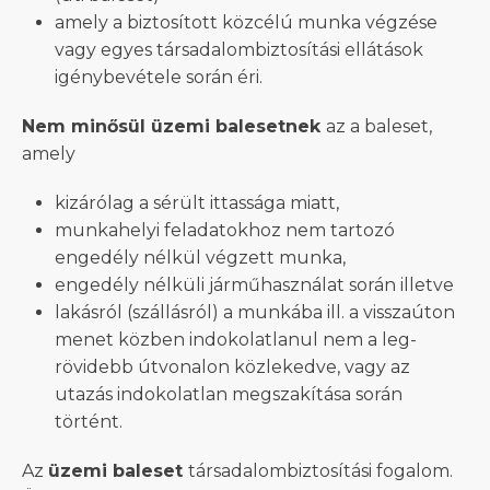
amely a biztosított közcélú munka végzése
vagy egyes társadalombiztosítási ellátások
igénybevétele során éri.
Nem minősül üzemi balesetnek
az a baleset,
amely
kizárólag a sérült ittassága miatt,
munkahelyi feladatokhoz nem tartozó
engedély nélkül végzett munka,
engedély nélküli járműhasználat során illetve
lakásról (szállásról) a munkába ill. a visszaúton
menet közben indokolatlanul nem a leg-
rövidebb útvonalon közlekedve, vagy az
utazás indokolatlan megszakítása során
történt.
Az
üzemi baleset
társadalombiztosítási fogalom.