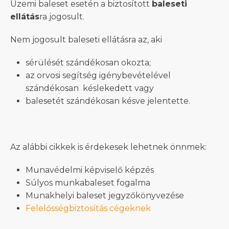
Üzemi baleset esetén a biztosított
baleseti
ellátás
ra jogosult.
Nem jogosult baleseti ellátásra az, aki
sérülését szándékosan okozta;
az orvosi segítség igénybevételével
szándékosan késlekedett vagy
balesetét szándékosan késve jelentette.
Az alábbi cikkek is érdekesek lehetnek önnmek:
Munavédelmi képviselő képzés
Súlyos munkabaleset fogalma
Munakhelyi baleset jegyzőkönyvezése
Felelősségbiztosítás cégeknek