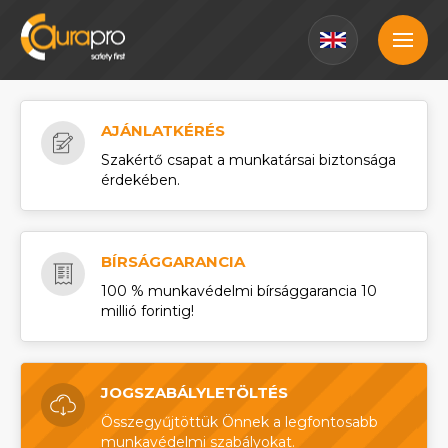
AJÁNLATKÉRÉS
Szakértő csapat a munkatársai biztonsága
érdekében.
BÍRSÁGGARANCIA
100 % munkavédelmi bírsággarancia 10
millió forintig!
JOGSZABÁLYLETÖLTÉS
Összegyűjtöttük Önnek a legfontosabb
munkavédelmi szabályokat.