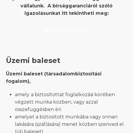
vállalunk. A bírsággaranciáról szóló
igazolásunkat itt tekintheti meg:
BÍRSÁGGARANCIA
Üzemi baleset
Üzemi baleset (társadalombiztosítási
fogalom),
amely
a biztosítottat foglalkozási körében
végzett munka közben, vagy azzal
összefüggésben éri
amelyet a biztosított munkába vagy onnan
lakására (szállására) menet közben szenved el
(úti baleset)