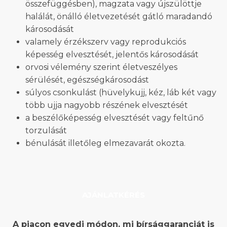
összefüggésben), magzata vagy újszülöttje
halálát, önálló életvezetését gátló maradandó
károsodását
valamely érzékszerv vagy reprodukciós
képesség elvesztését, jelentős károsodását
orvosi vélemény szerint életveszélyes
sérülését, egészségkárosodást
súlyos csonkulást (hüvelykujj, kéz, láb két vagy
több ujja nagyobb részének elvesztését
a beszélőképesség elvesztését vagy feltűnő
torzulását
bénulását illetőleg elmezavarát okozta.
AJÁNLATKÉRÉS
A piacon egyedi módon, mi bírsággaranciát is