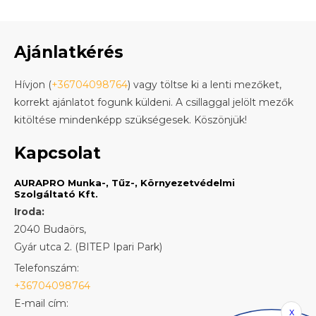
Ajánlatkérés
Hívjon (
+36704098764
) vagy töltse ki a lenti mezőket,
korrekt ajánlatot fogunk küldeni. A csillaggal jelölt mezők
kitöltése mindenképp szükségesek. Köszönjük!
Kapcsolat
AURAPRO Munka-, Tűz-, Környezetvédelmi
Szolgáltató Kft.
Iroda:
2040 Budaörs,
Gyár utca 2. (BITEP Ipari Park)
Telefonszám:
+36704098764
E-mail cím:
x