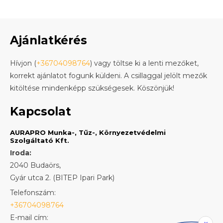
Ajánlatkérés
Hívjon (
+36704098764
) vagy töltse ki a lenti mezőket,
korrekt ajánlatot fogunk küldeni. A csillaggal jelölt mezők
kitöltése mindenképp szükségesek. Köszönjük!
Kapcsolat
AURAPRO Munka-, Tűz-, Környezetvédelmi
Szolgáltató Kft.
Iroda:
2040 Budaörs,
Gyár utca 2. (BITEP Ipari Park)
Telefonszám:
+36704098764
E-mail cím: