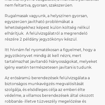
nem feltartva, gyorsan, szakszerűen.
Rugalmasak vagyunk, a helyszínen gyorsan,
egyszerűen javítható problémákat a
lehetőségekhez képest külön költség nélkül
elhárítjuk. A felülvizsgálatról a megrendelő
részére 2 példány jegyzőkönyv készül.
Itt hívnám fel nyomatékosan a figyelmet, hogy a
jegyzőkönyvet mindig át kell nézni, mert
tartalmazhat javítandó hiányosságokat, melyeket
igény esetén természetesen javítani is tudunk.
Az erősáramú berendezések felülvizsgálata a
biztonságos munkavégzés megvalósítását
szolgálja, és elsődleges célja az emberi élte
védelme, a villamos berendezések által okozott
robbanás- illetve tűzveszély megelőzése és