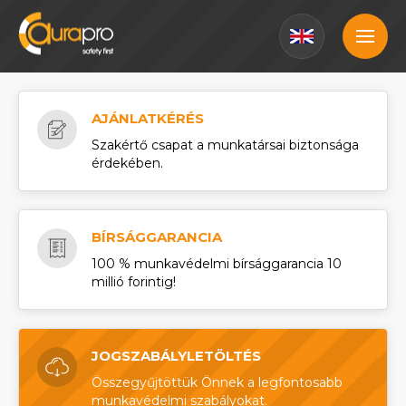
AJÁNLATKÉRÉS
Szakértő csapat a munkatársai biztonsága
érdekében.
BÍRSÁGGARANCIA
100 % munkavédelmi bírsággarancia 10
millió forintig!
JOGSZABÁLYLETÖLTÉS
Összegyűjtöttük Önnek a legfontosabb
munkavédelmi szabályokat.