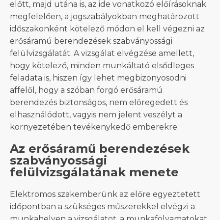
előtt, majd utána is, az ide vonatkozó előírásoknak
megfelelően, a jogszabályokban meghatározott
időszakonként kötelező módon el kell végezni az
erősáramú berendezések szabványossági
felülvizsgálatát. A vizsgálat elvégzése amellett,
hogy kötelező, minden munkáltató elsődleges
feladata is, hiszen így lehet megbizonyosodni
affelől, hogy a szóban forgó erősáramú
berendezés biztonságos, nem elöregedett és
elhasználódott, vagyis nem jelent veszélyt a
környezetében tevékenykedő emberekre.
Az erősáramű berendezések
szabványossági
felülvizsgálatának menete
Elektromos szakemberünk az előre egyeztetett
időpontban a szükséges műszerekkel elvégzi a
munkahelyen a vizsgálatot, a munkafolyamatokat