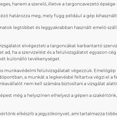
ges, hanem a szerelő, illetve a targoncavezető épsége m
ő határozza meg, mely függ például a gép kihasználtság
ok legtöbbet és leggyakrabban használt emelő-szállító
sgálatot elvégezteti a targoncákat karbantartó szervizc
t ad, ha a szervizelést és a felülvizsgálatot egyazon cég
 két különálló tevékenységet.
os munkavédelmi felülvizsgálatait végezzük. Emelőgép
dőpontban, a munkát a legkevésbé feltartva végzi el a f
nkavállalót nem kell számára biztosítani a vizsgálat alat
pest még a helyszínen elhelyezi a gépen a szakértőnk, v
értőnk elkészíti a jegyzőkönyvet, ami tartalmazza többe