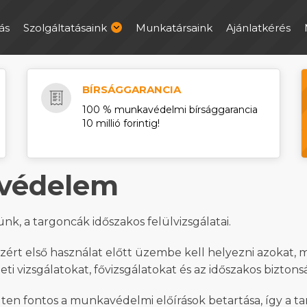
ás
Szolgáltatásaink
Munkatársaink
Ajánlatkérés
BÍRSÁGGARANCIA
100 % munkavédelmi bírsággarancia
10 millió forintig!
védelem
k, a targoncák időszakos felülvizsgálatai.
ért első használat előtt üzembe kell helyezni azokat,
eti vizsgálatokat, fővizsgálatokat és az időszakos biztonsá
ten fontos a munkavédelmi előírások betartása, így a t