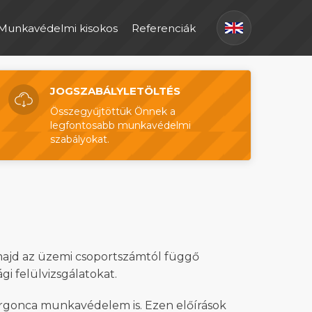
Munkavédelmi kisokos
Referenciák
JOGSZABÁLYLETÖLTÉS
Összegyűjtöttük Önnek a
legfontosabb munkavédelmi
szabályokat.
 majd az üzemi csoportszámtól függő
gi felülvizsgálatokat.
argonca munkavédelem is. Ezen előírások