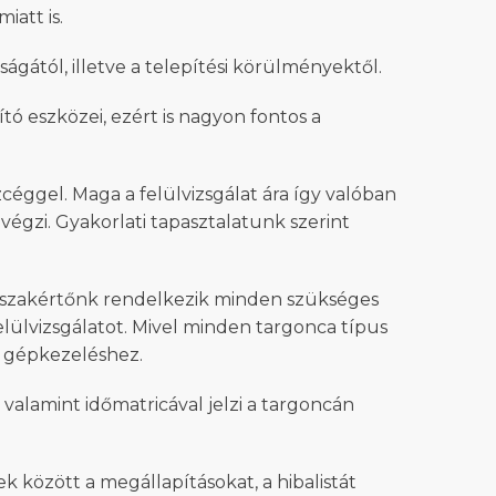
iatt is.
ától, illetve a telepítési körülményektől.
 eszközei, ezért is nagyon fontos a
éggel. Maga a felülvizsgálat ára így valóban
 végzi. Gyakorlati tapasztalatunk szerint
 szakértőnk rendelkezik minden szükséges
elülvizsgálatot. Mivel minden targonca típus
ti gépkezeléshez.
alamint időmatricával jelzi a targoncán
k között a megállapításokat, a hibalistát