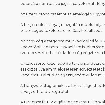
betartása nem csak a jogszabályok miatt lénye
Az üzemi csoportszámot az emelőgép ügyintéz
A targoncák az anyagmozgatási munkafolyamat
biztonságos, tökéletes emelőeszköz állapot.
Néhány cég a targonca munkavédelmi felülviz
kedvezőbb, de némi visszaélésre is lehetősége
szerencsésebb, ha két külön cég végzi ezt a
Országszerte közel 500 db targonca időszak
eszközzel, valamint előzetesen egyeztetett i
kezelését is el tudja végezni, ezért külön mu
A hiányzó piktogramokat a lehetőségekhez ké
elvégzett felülvizsgálatot.
A targonca felülvizsgálat elvégzése után szak