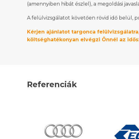
(amennyiben hibát észlel), a megoldási javasl
A felülvizsgálatot követően rövid idő belül,
Kérjen ajánlatot targonca felülvizsgálat
költséghatékonyan elvégzi Önnél az idősz
Referenciák