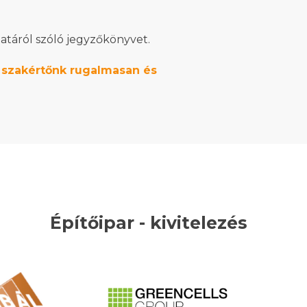
latáról szóló jegyzőkönyvet.
p szakértőnk rugalmasan és
Építőipar - kivitelezés