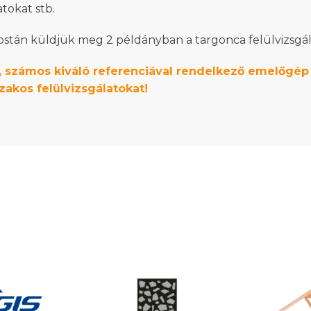
atokat stb.
 postán küldjük meg 2 példányban a targonca felülvizsgá
ra, számos kiváló referenciával rendelkező emelőgé
akos felülvizsgálatokat!