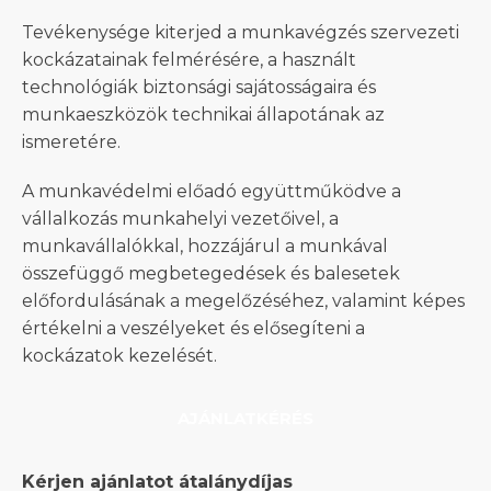
Tevékenysége kiterjed a munkavégzés szervezeti
kockázatainak felmérésére, a használt
technológiák biztonsági sajátosságaira és
munkaeszközök technikai állapotának az
ismeretére.
A munkavédelmi előadó együttműködve a
vállalkozás munkahelyi vezetőivel, a
munkavállalókkal, hozzájárul a munkával
összefüggő megbetegedések és balesetek
előfordulásának a megelőzéséhez, valamint képes
értékelni a veszélyeket és elősegíteni a
kockázatok kezelését.
AJÁNLATKÉRÉS
Kérjen ajánlatot átalánydíjas