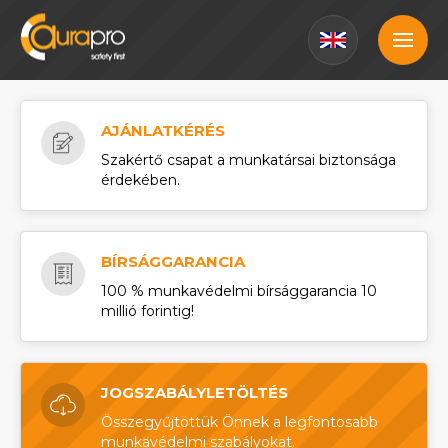
AJÁNLATKÉRÉS
Szakértő csapat a munkatársai biztonsága
érdekében.
BÍRSÁGGARANCIA
100 % munkavédelmi bírsággarancia 10
millió forintig!
JOGSZABÁLYLETÖLTÉS
Összegyűjtöttük Önnek a legfontosabb
munkavédelmi szabályokat.