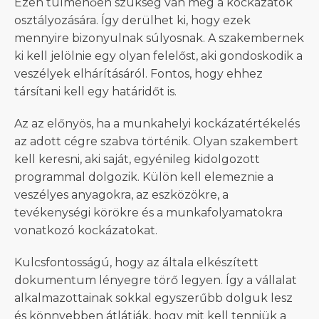
Ezen túlmenően szükség van még a kockázatok
osztályozására. Így derülhet ki, hogy ezek
mennyire bizonyulnak súlyosnak. A szakembernek
ki kell jelölnie egy olyan felelőst, aki gondoskodik a
veszélyek elhárításáról. Fontos, hogy ehhez
társítani kell egy határidőt is.
Az az előnyös, ha a munkahelyi kockázatértékelés
az adott cégre szabva történik. Olyan szakembert
kell keresni, aki saját, egyénileg kidolgozott
programmal dolgozik. Külön kell elemeznie a
veszélyes anyagokra, az eszközökre, a
tevékenységi körökre és a munkafolyamatokra
vonatkozó kockázatokat.
Kulcsfontosságú, hogy az általa elkészített
dokumentum lényegre törő legyen. Így a vállalat
alkalmazottainak sokkal egyszerűbb dolguk lesz
és könnyebben átlátják, hogy mit kell tenniük a