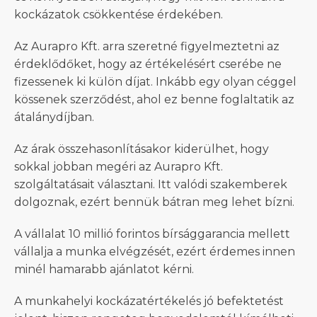
kockázatok csökkentése érdekében.
Az Aurapro Kft. arra szeretné figyelmeztetni az
érdeklődőket, hogy az értékelésért cserébe ne
fizessenek ki külön díjat. Inkább egy olyan céggel
kössenek szerződést, ahol ez benne foglaltatik az
átalánydíjban.
Az árak összehasonlításakor kiderülhet, hogy
sokkal jobban megéri az Aurapro Kft.
szolgáltatásait választani. Itt valódi szakemberek
dolgoznak, ezért bennük bátran meg lehet bízni.
A vállalat 10 millió forintos bírsággarancia mellett
vállalja a munka elvégzését, ezért érdemes innen
minél hamarabb ajánlatot kérni.
A munkahelyi kockázatértékelés jó befektetést