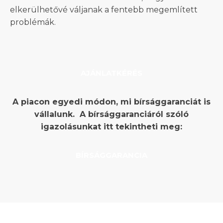
elkerülhetővé váljanak a fentebb megemlített
problémák.
AJÁNLATKÉRÉS
A piacon egyedi módon, mi bírsággaranciát is
vállalunk. A bírsággaranciáról szóló
igazolásunkat itt tekintheti meg:
BÍRSÁGGARANCIA