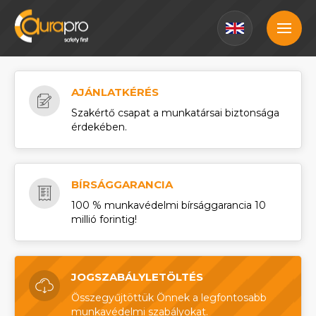
AJÁNLATKÉRÉS
Szakértő csapat a munkatársai biztonsága
érdekében.
BÍRSÁGGARANCIA
100 % munkavédelmi bírsággarancia 10
millió forintig!
JOGSZABÁLYLETÖLTÉS
Összegyűjtöttük Önnek a legfontosabb
munkavédelmi szabályokat.