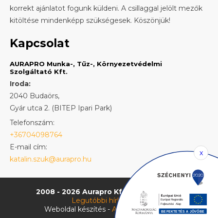
korrekt ajánlatot fogunk küldeni. A csillaggal jelölt mezők
kitöltése mindenképp szükségesek. Köszönjük!
Kapcsolat
AURAPRO Munka-, Tűz-, Környezetvédelmi
Szolgáltató Kft.
Iroda:
2040 Budaörs,
Gyár utca 2. (BITEP Ipari Park)
Telefonszám:
+36704098764
E-mail cím:
x
katalin.szuk@aurapro.hu
2008 - 2026 Aurapro Kft.
Jogi nyilatkozat
Legutóbbi hírleveleink
Weboldal készítés -
AWEX Multimédia