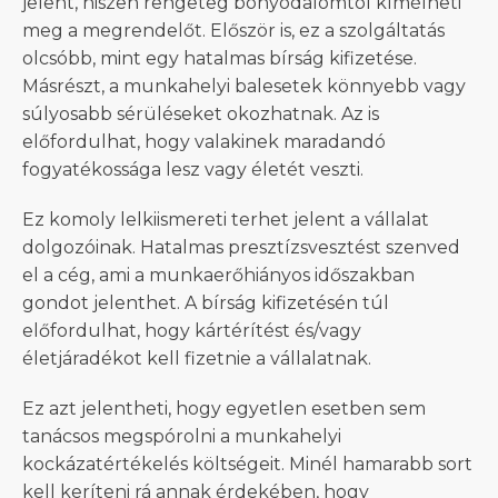
jelent, hiszen rengeteg bonyodalomtól kímélheti
meg a megrendelőt. Először is, ez a szolgáltatás
olcsóbb, mint egy hatalmas bírság kifizetése.
Másrészt, a munkahelyi balesetek könnyebb vagy
súlyosabb sérüléseket okozhatnak. Az is
előfordulhat, hogy valakinek maradandó
fogyatékossága lesz vagy életét veszti.
Ez komoly lelkiismereti terhet jelent a vállalat
dolgozóinak. Hatalmas presztízsvesztést szenved
el a cég, ami a munkaerőhiányos időszakban
gondot jelenthet. A bírság kifizetésén túl
előfordulhat, hogy kártérítést és/vagy
életjáradékot kell fizetnie a vállalatnak.
Ez azt jelentheti, hogy egyetlen esetben sem
tanácsos megspórolni a munkahelyi
kockázatértékelés költségeit. Minél hamarabb sort
kell keríteni rá annak érdekében, hogy